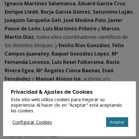
Ignacio Martínez Salamanca
,
Eduard García Cruz
,
Enrique Lledó
,
Borja García Gómez
,
Saturnino Luján
,
Joaquim Sarquella Geli
,
José Medina Polo
,
Javier
Ponce de León
,
Luis Martínez-Piñeiro
y
Marcos
Martín Díaz
, todos ellos coordinadores científicos de
los distintos bloques; y
Emilio Ríos González
,
Félix
Campos-Juanatey
,
Raquel González López
,
Mª
Fernanda Lorenzo
,
Luis Resel Folkersma
,
Rocío
Rivera Egea
,
Mª Ángeles Conca Baenas
,
Esaú
Fernández
y
Manuel Alonso Isa
, autores y/o
coautores de los diferentes apartados que componen
Privacidad & Ajustes de Cookies
el contenido.
Este sitio web utiliza cookies para mejorar su
experiencia. Al hacer clic en "Aceptar" está aceptando
Desde aquí, agradezco enormemente a todos ellos la
las cookies.
colaboración y dedicación para hacer posible la primera
Configurar Cookies
Aceptar
edición de este máster, convencido de que le seguirán
muchas ediciones más.