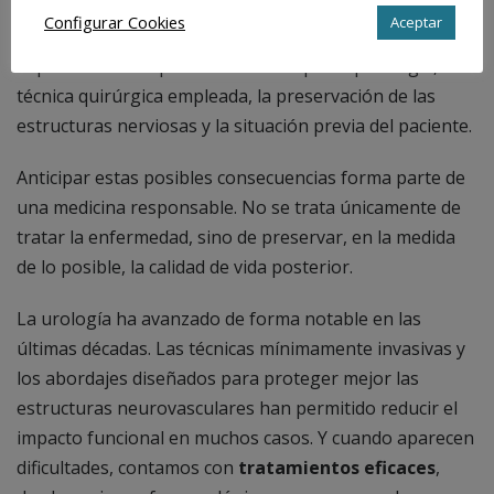
complejas, pueden tener repercusiones en la erección,
Configurar Cookies
Aceptar
la eyaculación o la sensibilidad. La magnitud del impacto
depende de múltiples factores: el tipo de patología, la
técnica quirúrgica empleada, la preservación de las
estructuras nerviosas y la situación previa del paciente.
Anticipar estas posibles consecuencias forma parte de
una medicina responsable. No se trata únicamente de
tratar la enfermedad, sino de preservar, en la medida
de lo posible, la calidad de vida posterior.
La urología ha avanzado de forma notable en las
últimas décadas. Las técnicas mínimamente invasivas y
los abordajes diseñados para proteger mejor las
estructuras neurovasculares han permitido reducir el
impacto funcional en muchos casos. Y cuando aparecen
dificultades, contamos con
tratamientos eficaces
,