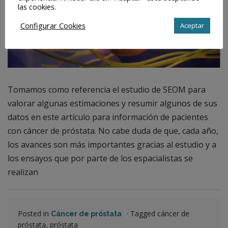
las cookies.
Configurar Cookies
Aceptar
Tomamos como referencia el estudio de SEOM para
valorar algunas estimaciones y resumir algunos de sus
datos en este artículo para información de pacientes
con cáncer de próstata. No cabe duda de que, cada año,
los avances son más importantes gracias al estudio y a
los ensayos que por parte de los espacialistas se
realizan
Posted in
·
Tagged cáncer de
Cáncer de próstata
próstata, próstata