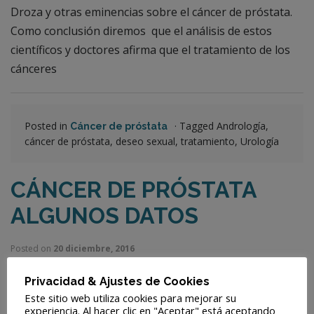
Droza y otras eminencias sobre el cáncer de próstata.
Como conclusión diremos que el análisis de estos
científicos y doctores afirma que el tratamiento de los
cánceres
Posted in
·
Tagged Andrología,
Cáncer de próstata
cáncer de próstata, deseo sexual, tratamiento, Urología
CÁNCER DE PRÓSTATA
ALGUNOS DATOS
Posted on
20 diciembre, 2016
Privacidad & Ajustes de Cookies
Este sitio web utiliza cookies para mejorar su
experiencia. Al hacer clic en "Aceptar" está aceptando