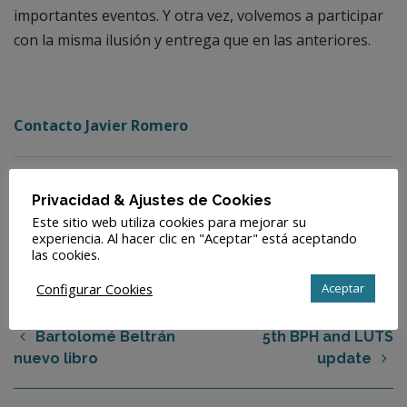
importantes eventos. Y otra vez, volvemos a participar
con la misma ilusión y entrega que en las anteriores.
Contacto Javier Romero
Posted in
·
Tagged
Privacidad & Ajustes de Cookies
Enfermedad de peyronie
Andrología
Este sitio web utiliza cookies para mejorar su
experiencia. Al hacer clic en "Aceptar" está aceptando
las cookies.
Configurar Cookies
Aceptar
Bartolomé Beltrán
5th BPH and LUTS
nuevo libro
update