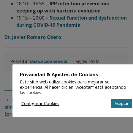
18:10 – 18:55 –
IPP infection prevention:
keeping up with bacteria evolution
19:15 – 20:00 –
S
exual function and dysfunction
during COVID-19 Pandemia
Dr. Javier Romero Otero
Posted in
·
Tagged ESSM
Disfunción eréctil
Privacidad & Ajustes de Cookies
Este sitio web utiliza cookies para mejorar su
experiencia. Al hacer clic en "Aceptar" está aceptando
las cookies.
Fístula rectal:
Píldoras en Andrología
Configurar Cookies
Aceptar
síntomas, causas
con Coloplast
(próstatica) y cirugía