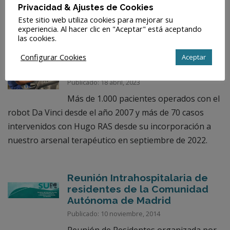
Privacidad & Ajustes de Cookies
Covid-19.
Este sitio web utiliza cookies para mejorar su
experiencia. Al hacer clic en "Aceptar" está aceptando
las cookies.
Superamos las 1.100 cirugías
Configurar Cookies
robóticas realizadas con Hugo
Aceptar
y Da Vinci
Publicado: 18 abril, 2023
Más de 1.000 pacientes operados con el
robot Da Vinci desde el año 2007 y más de 70 casos
intervenidos con Hugo RAS desde su incorporación a
nuestro arsenal terapéutico en septiembre de 2022.
Reunión Intrahospitalaria de
residentes de la Comunidad
Autónoma de Madrid
Publicado: 10 noviembre, 2014
Reunión de Residentes organizada por