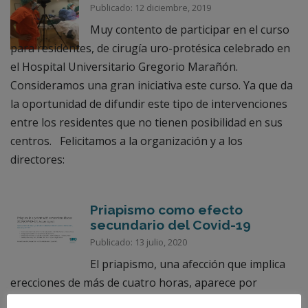
Publicado: 12 diciembre, 2019
Muy contento de participar en el curso
para residentes, de cirugía uro-protésica celebrado en
el Hospital Universitario Gregorio Marañón.
Consideramos una gran iniciativa este curso. Ya que da
la oportunidad de difundir este tipo de intervenciones
entre los residentes que no tienen posibilidad en sus
centros. Felicitamos a la organización y a los
directores:
Priapismo como efecto
secundario del Covid-19
Publicado: 13 julio, 2020
El priapismo, una afección que implica
erecciones de más de cuatro horas, aparece por
primera vez como efecto secundario en un paciente con