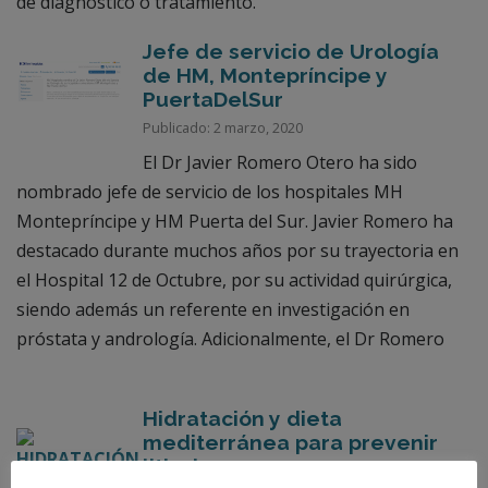
de diagnóstico o tratamiento.
Jefe de servicio de Urología
de HM, Montepríncipe y
PuertaDelSur
Publicado: 2 marzo, 2020
El Dr Javier Romero Otero ha sido
nombrado jefe de servicio de los hospitales MH
Montepríncipe y HM Puerta del Sur. Javier Romero ha
destacado durante muchos años por su trayectoria en
el Hospital 12 de Octubre, por su actividad quirúrgica,
siendo además un referente en investigación en
próstata y andrología. Adicionalmente, el Dr Romero
Hidratación y dieta
mediterránea para prevenir
litiasis