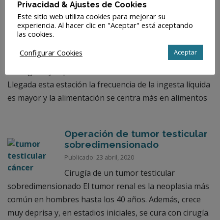
Publicado: 30 junio, 2016
Privacidad & Ajustes de Cookies
Este sitio web utiliza cookies para mejorar su
La hidratación y dieta mediterránea
experiencia. Al hacer clic en "Aceptar" está aceptando
equlibrada previene la litiasis. Hidratación y dieta
las cookies.
mediterránea, la hidratación en verano puede ser un
Configurar Cookies
Aceptar
buen aliado para cuidar que no aparezcan problemas
urológicos y especialmente el tan temido cálculo renal.
Llegada esta estación la frecuencia de la ingesta líquida
es mayor y la alimentación se centra más en alimentos
Operación de tumor testicular
sobredimensionado
Publicado: 23 abril, 2020
Cirugía de un tumor testicular
sobredimensionado El tumor renal es la neoplasia más
común en hombres hasta los 40 años. Además, crece
muy deprisa y, en estadios iniciales, se cura con cirugía.