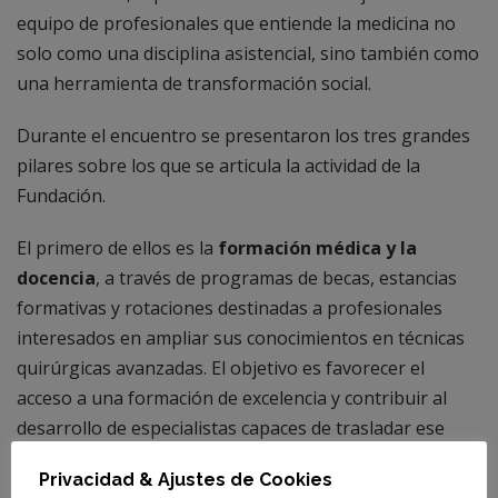
equipo de profesionales que entiende la medicina no
solo como una disciplina asistencial, sino también como
una herramienta de transformación social.
Durante el encuentro se presentaron los tres grandes
pilares sobre los que se articula la actividad de la
Fundación.
El primero de ellos es la
formación médica y la
docencia
, a través de programas de becas, estancias
formativas y rotaciones destinadas a profesionales
interesados en ampliar sus conocimientos en técnicas
quirúrgicas avanzadas. El objetivo es favorecer el
acceso a una formación de excelencia y contribuir al
desarrollo de especialistas capaces de trasladar ese
conocimiento a sus entornos de origen.
Privacidad & Ajustes de Cookies