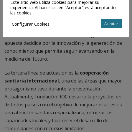
Este sitio web utiliza cookies para mejorar su
El segundo pilar es la
investigación científica
,
experiencia. Al hacer clic en "Aceptar" está aceptando
mediante el impulso de estudios clínicos, la
las cookies.
colaboración con centros de investigación y el apoyo a
Configurar Cookies
Aceptar
iniciativas orientadas a mejorar el diagnóstico y
tratamiento de las enfermedades urológicas. Una
apuesta decidida por la innovación y la generación de
conocimiento que permita seguir avanzando en la
medicina del futuro.
La tercera línea de actuación es la
cooperación
sanitaria internacional
, una de las áreas que mayor
protagonismo tuvo durante la presentación.
Actualmente, Fundación ROC desarrolla proyectos en
distintos países con el objetivo de mejorar el acceso a
una atención sanitaria especializada, reforzar las
capacidades locales y favorecer el desarrollo de
comunidades con recursos limitados.