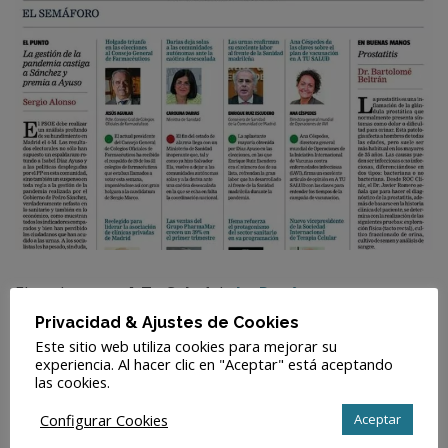
El suplemento
A Tu Salud
de
La Razón
recoge
nuestras declaraciones sobre prostatitis, sus síntomas,
Privacidad & Ajustes de Cookies
causas y las opciones terapéuticas que hay para tratar
Este sitio web utiliza cookies para mejorar su
experiencia. Al hacer clic en "Aceptar" está aceptando
esta patología. En este sentido, para la prostatitis
las cookies.
crónica, el tratamiento con ondas de choque puede
Configurar Cookies
Aceptar
mejorar la sintomatología y la calidad de vida de los